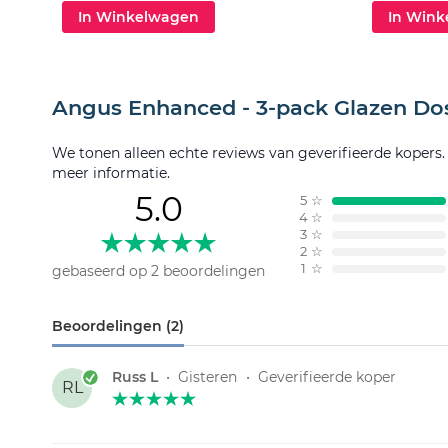
In Winkelwagen
In Win
Angus Enhanced - 3-pack Glazen Do
We tonen alleen echte reviews van geverifieerde kopers
meer informatie.
5.0
5
☆
4
☆
3
☆
2
☆
1
☆
gebaseerd op 2 beoordelingen
Beoordelingen (2)
Russ L
•
Gisteren
•
Geverifieerde koper
RL