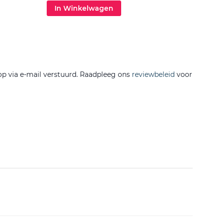
In Winkelwagen
In 
op via e-mail verstuurd. Raadpleeg ons
reviewbeleid
voor
Filtere