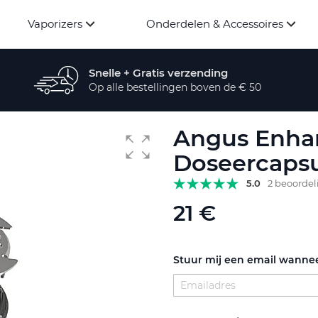
Vaporizers
Onderdelen & Accessoires
Snelle + Gratis verzending
Op alle bestellingen boven de € 50
Angus Enhan
Doseercapsu
5.0
2 beoorde
21 €
Stuur mij een email wannee