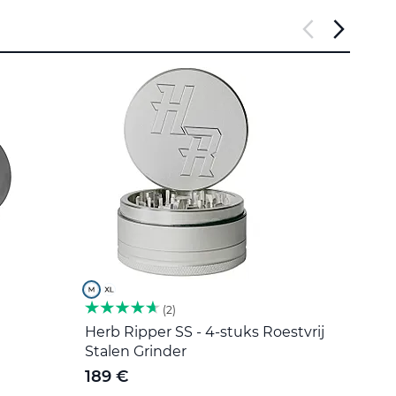
2
Herb Ripper SS - 4-stuks Roestvrij
Roers
Stalen Grinder
5 €
189 €