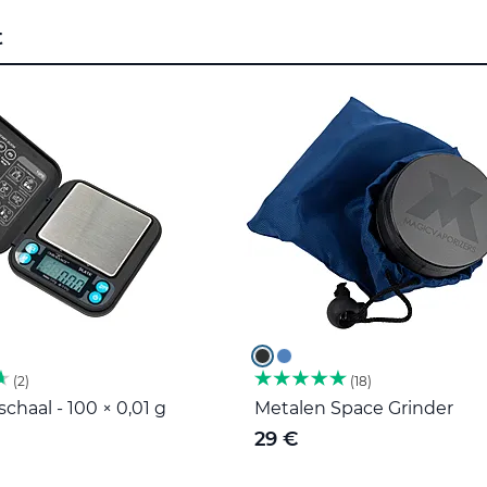
t
2
18
haal - 100 × 0,01 g
Metalen Space Grinder
29 €