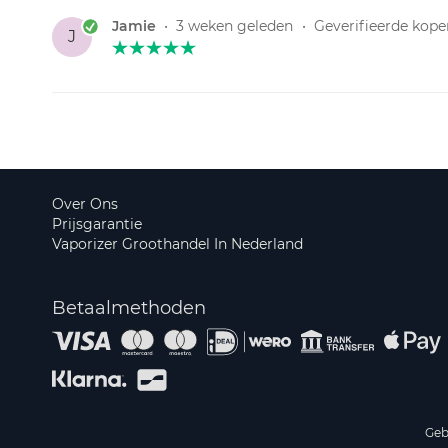
Jamie
•
3 weken geleden
•
Geverifieerde kope
J
Over Ons
Prijsgarantie
Vaporizer Groothandel In Nederland
Betaalmethoden
Geb