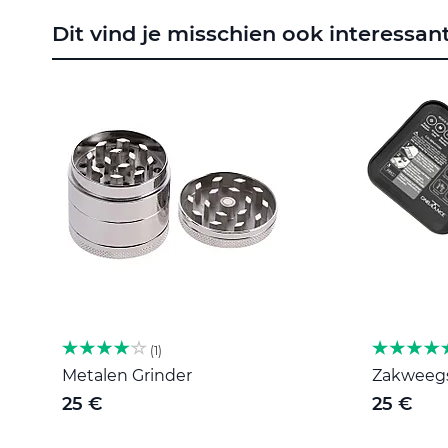
naar
Dit vind je misschien ook interessan
het
begin
van
de
afbeeldingen-
gallerij
1
Metalen Grinder
Zakweegsc
25 €
25 €