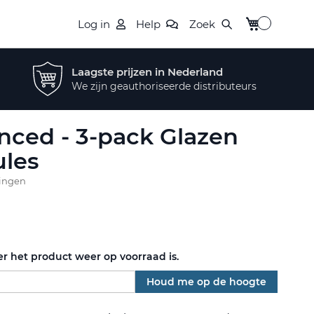
Winkelwagen
Log in
Help
Zoek
Laagste prijzen in Nederland
We zijn geauthoriseerde distributeurs
ced - 3-pack Glazen
les
lingen
r het product weer op voorraad is.
Houd me op de hoogte