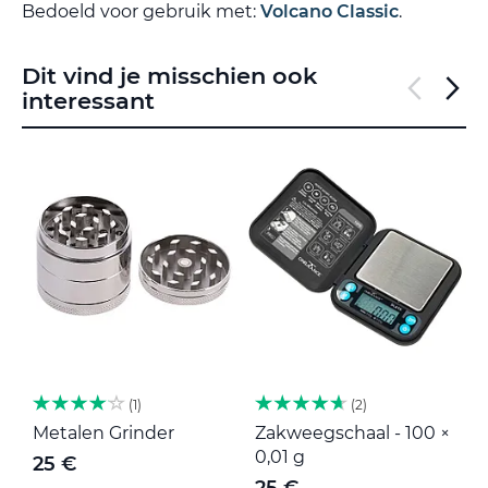
Bedoeld voor gebruik met:
Volcano Classic
.
Dit vind je misschien ook
interessant
1
2
Metalen Grinder
Zakweegschaal - 100 ×
M
0,01 g
25 €
25 €