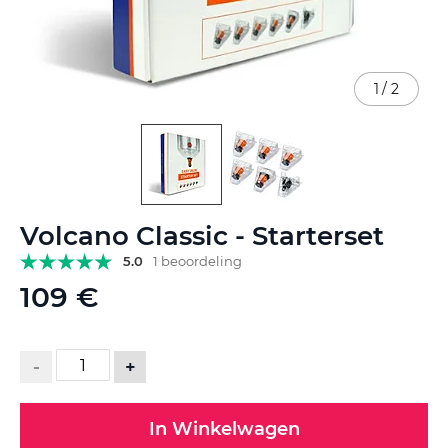
1
/
2
Ga
Volcano Classic - Starterset
naar
het
5.0
1 beoordeling
begin
109 €
van
de
afbeeldingen-
gallerij
-
+
In Winkelwagen