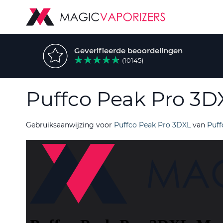
Geverifieerde beoordelingen
(10145)
Puffco Peak Pro 3
Gebruiksaanwijzing voor
Puffco Peak Pro 3DXL
van
Puff