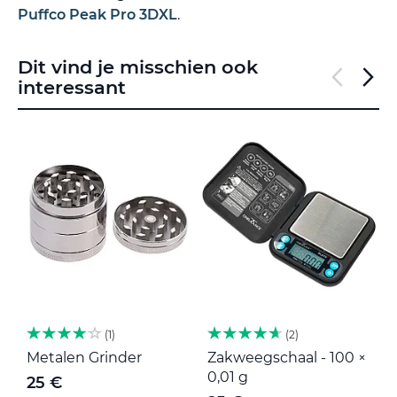
Puffco Peak Pro 3DXL
.
Dit vind je misschien ook
interessant
1
2
Metalen Grinder
Zakweegschaal - 100 ×
M
0,01 g
25 €