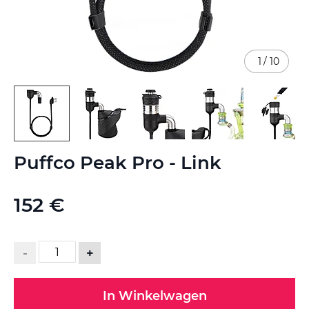
1
/
10
Ga
Puffco Peak Pro - Link
naar
het
begin
152 €
van
de
afbeeldingen-
gallerij
-
+
In Winkelwagen