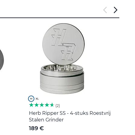
2
Herb Ripper SS - 4-stuks Roestvrij
Roers
Stalen Grinder
5 €
189 €