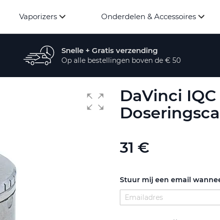
Vaporizers
Onderdelen & Accessoires
Snelle + Gratis verzending
Op alle bestellingen boven de € 50
DaVinci IQC 
Doseringsca
31 €
Stuur mij een email wannee