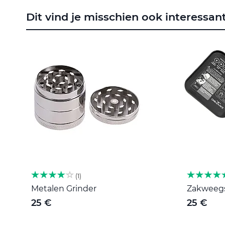
naar
Dit vind je misschien ook interessan
het
begin
van
de
afbeeldingen-
gallerij
1
Metalen Grinder
Zakweegsc
25 €
25 €