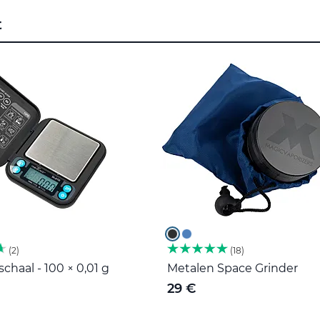
t
2
18
haal - 100 × 0,01 g
Metalen Space Grinder
29 €