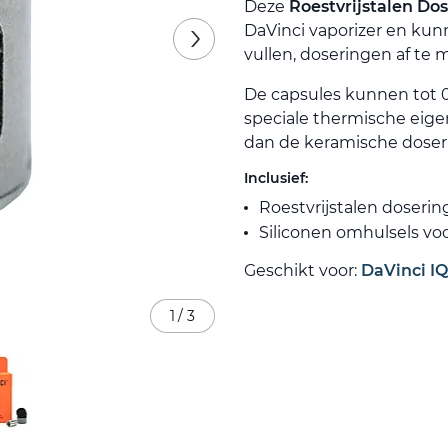
Deze
Roestvrijstalen Do
DaVinci vaporizer en kun
vullen, doseringen af te
De capsules kunnen tot 0
speciale thermische eige
dan de keramische doser
Inclusief:
Roestvrijstalen doserin
Siliconen omhulsels voo
Geschikt voor:
DaVinci I
1
/
3