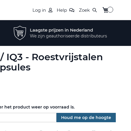
Winkelwagen
Log in
Help
Zoek
Laagste prijzen in Nederland
We zijn geauthoriseerde distributeurs
/ IQ3 - Roestvrijstalen
psules
r het product weer op voorraad is.
Houd me op de hoogte