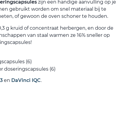
seringscapsules
zijn een handige aanvulling op je
nen gebruikt worden om snel materiaal bij te
 meten, of gewoon de oven schoner te houden.
,3 g kruid of concentraat herbergen, en door de
nschappen van staal warmen ze 16% sneller op
ingscapsules!
gscapsules (6)
r doseringscapsules (6)
Q3
en
DaVinci IQC
.