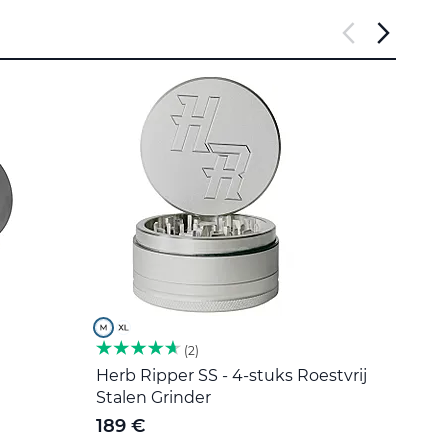
2
Herb Ripper SS - 4-stuks Roestvrij
Roers
Stalen Grinder
5 €
189 €