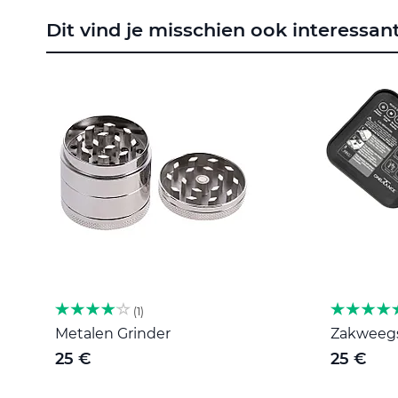
naar
Dit vind je misschien ook interessan
het
begin
van
de
afbeeldingen-
gallerij
1
Metalen Grinder
Zakweegsc
25 €
25 €