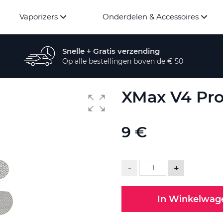
Vaporizers
Onderdelen & Accessoires
Snelle + Gratis verzending
Op alle bestellingen boven de € 50
XMax V4 Pro
9 €
-
+
In Winkelwag