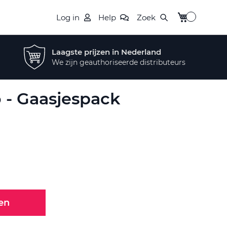
Winkelwagen
Log in
Help
Zoek
Laagste prijzen in Nederland
We zijn geauthoriseerde distributeurs
 - Gaasjespack
en