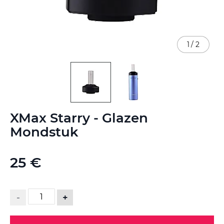
1
/
2
Ga
XMax Starry - Glazen
naar
het
Mondstuk
begin
van
de
25 €
afbeeldingen-
gallerij
-
+