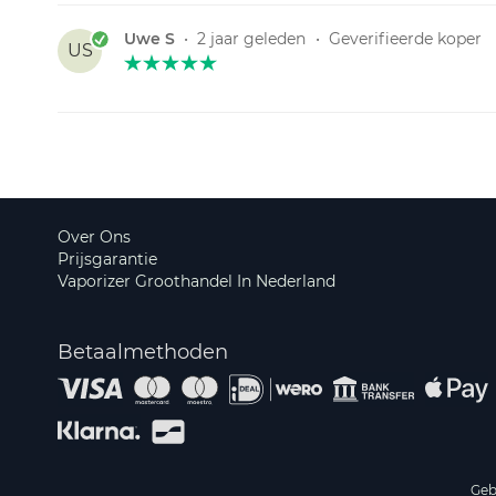
Uwe S
•
2 jaar geleden
•
Geverifieerde koper
US
Over Ons
Prijsgarantie
Vaporizer Groothandel In Nederland
Betaalmethoden
Geb