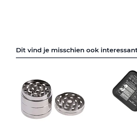
naar
het
begin
van
de
afbeeldingen-
gallerij
Dit vind je misschien ook interessan