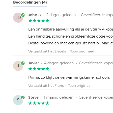
Beoordelingen (4)
John D
•
2 dagen geleden
•
Geverifieerde kop
JD
Een onmisbare aanvulling als je de Starry 4 ko
Een handige, schone en probleemloze optie voor 
Bestel bovendien met een gerust hart bij Magicv
Vertaald uit het Engels
•
Toon origineel
Javier
•
4 dagen geleden
•
Geverifieerde kope
J
Prima, zo blijft de verwarmingskamer schoon.
Vertaald uit het Frans
•
Toon origineel
Steve
•
1 maand geleden
•
Geverifieerde kope
S