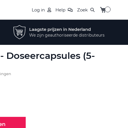
Winkelwagen
Log in
Help
Zoek
Laagste prijzen in Nederland
We zijn geauthoriseerde distributeurs
- Doseercapsules (5-
lingen
en