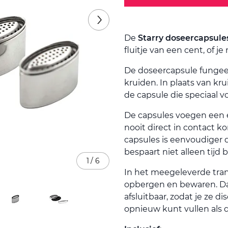
De
Starry doseercapsule
fluitje van een cent, of j
De doseercapsule fungeert
kruiden. In plaats van kru
de capsule die speciaal vo
De capsules voegen een ex
nooit direct in contact
capsules is eenvoudiger
bespaart niet alleen tijd 
1
/
6
In het meegeleverde tran
opbergen en bewaren. Dan
afsluitbaar, zodat je ze 
opnieuw kunt vullen als 