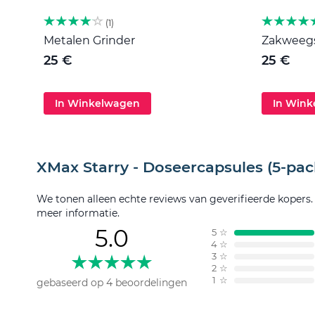
1
Metalen Grinder
Zakweegsc
25 €
25 €
In Winkelwagen
In Win
XMax Starry - Doseercapsules (5-pac
We tonen alleen echte reviews van geverifieerde kopers
meer informatie.
5.0
5
☆
4
☆
3
☆
2
☆
1
☆
gebaseerd op 4 beoordelingen