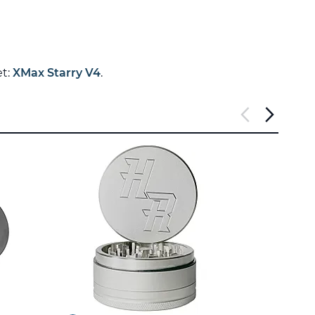
et:
XMax Starry V4
.