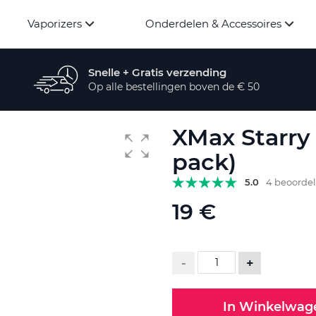
Vaporizers
Onderdelen & Accessoires
Snelle + Gratis verzending
Op alle bestellingen boven de € 50
XMax Starry 
pack)
5.0
4 beoorde
19 €
-
+
In Winkelwag