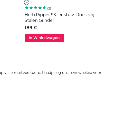
2
Herb Ripper SS - 4-stuks Roestvrij
Roers
Stalen Grinder
5 €
189 €
In Winkelwagen
In 
op via e-mail verstuurd. Raadpleeg ons
reviewbeleid
voor
Filtere