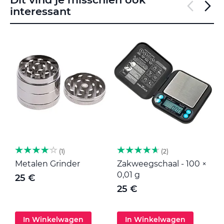
interessant
1
2
Metalen Grinder
Zakweegschaal - 100 ×
M
0,01 g
25 €
25 €
In Winkelwagen
In Winkelwagen