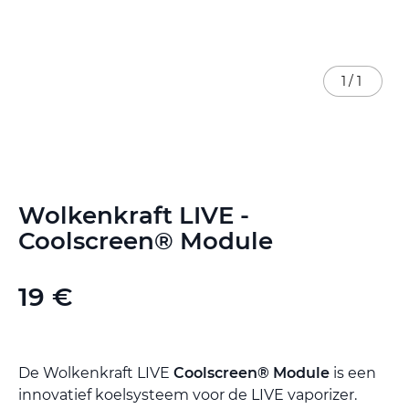
1
/
1
Ga
Wolkenkraft LIVE -
naar
het
Coolscreen® Module
begin
van
de
19 €
afbeeldingen-
gallerij
De Wolkenkraft LIVE
Coolscreen® Module
is een
innovatief koelsysteem voor de LIVE vaporizer.