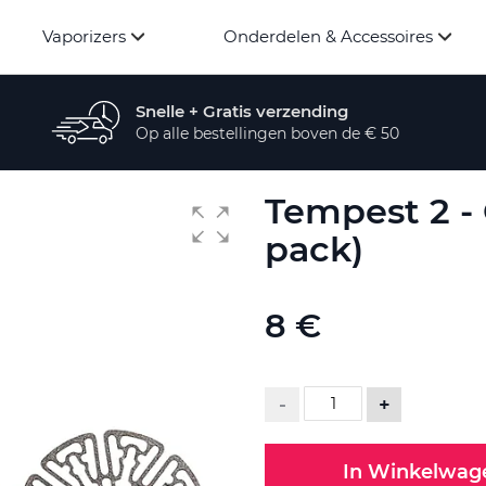
Vaporizers
Onderdelen & Accessoires
Snelle + Gratis verzending
Op alle bestellingen boven de € 50
Tempest 2 - 
pack)
8 €
-
+
In Winkelwag