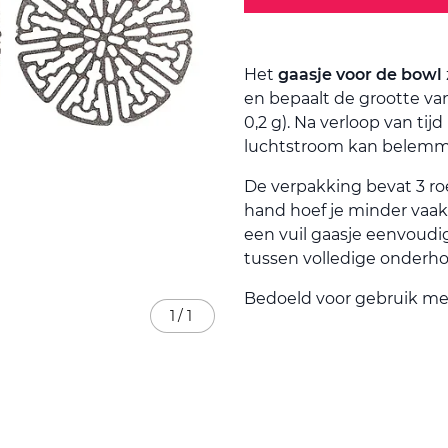
Het
gaasje voor de bowl
en bepaalt de grootte van
0,2 g). Na verloop van tij
luchtstroom kan belemme
De verpakking bevat 3 roe
hand hoef je minder vaak 
een vuil gaasje eenvoudi
tussen volledige onderh
Bedoeld voor gebruik me
1
/
1