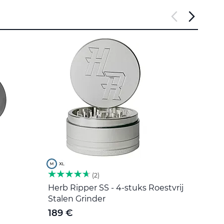
2
Herb Ripper SS - 4-stuks Roestvrij
Roers
Stalen Grinder
5 €
189 €