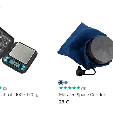
t
2
18
haal - 100 × 0,01 g
Metalen Space Grinder
29 €