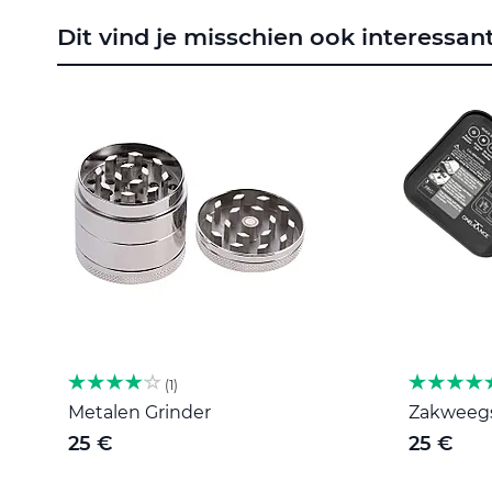
naar
Dit vind je misschien ook interessan
het
begin
van
de
afbeeldingen-
gallerij
1
Metalen Grinder
Zakweegsc
25 €
25 €