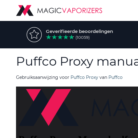
Geverifieerde beoordelingen
(10059)
Puffco Proxy manua
Gebruiksaanwijzing voor
Puffco Proxy
van
Puffco