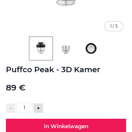
1
/
3
Ga
Puffco Peak - 3D Kamer
naar
het
begin
89 €
van
de
afbeeldingen-
gallerij
-
+
In Winkelwagen