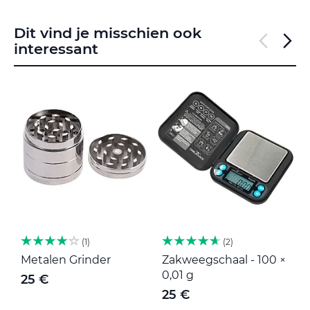
Dit vind je misschien ook
interessant
1
2
Metalen Grinder
Zakweegschaal - 100 ×
M
0,01 g
25 €
25 €