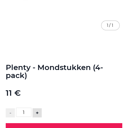
1
/
1
Ga
Plenty - Mondstukken (4-
naar
het
pack)
begin
van
de
11 €
afbeeldingen-
gallerij
-
+