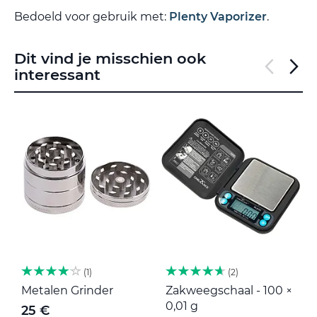
Bedoeld voor gebruik met:
Plenty Vaporizer
.
Dit vind je misschien ook
interessant
1
2
Metalen Grinder
Zakweegschaal - 100 ×
M
0,01 g
25 €