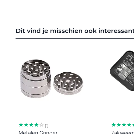
naar
het
begin
van
de
Dit vind je misschien ook interessan
afbeeldingen-
gallerij
1
Metalen Grinder
Zakweegsc