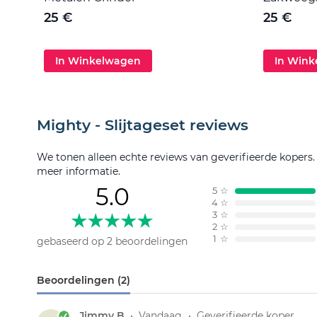
25 €
25 €
In Winkelwagen
In Win
Mighty - Slijtageset reviews
We tonen alleen echte reviews van geverifieerde kopers
meer informatie.
5.0
5
☆
4
☆
3
☆
2
☆
1
☆
gebaseerd op 2 beoordelingen
Beoordelingen (2)
Jimmy B
•
Vandaag
•
Geverifieerde koper