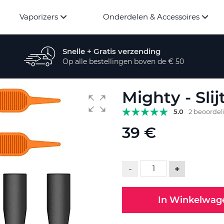
Vaporizers
Onderdelen & Accessoires
Snelle + Gratis verzending
Op alle bestellingen boven de € 50
Mighty - Sli
5.0
2 beoorde
39 €
-
+
In Winkelwag