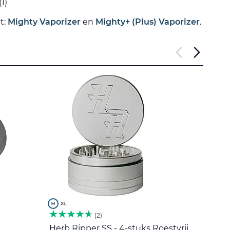
1)
t:
Mighty Vaporizer
en
Mighty+ (Plus) Vaporizer
.
2
Herb Ripper SS - 4-stuks Roestvrij
Roers