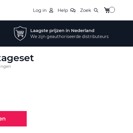
Winkelwagen
Log in
Help
Zoek
Laagste prijzen in Nederland
We zijn geauthoriseerde distributeurs
jtageset
lingen
en