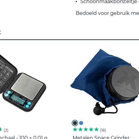
Schoonmaakborsteltje (
Bedoeld voor gebruik me
t
2
18
haal - 100 × 0,01 g
Metalen Space Grinder