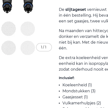
De
slijtageset
vernieuwt 
in één bestelling. Hij b
een set gaasjes, twee vu
Na maanden van hittecyc
donker en verzamelt de k
niet bij kan. Met de nie
1
/
1
één.
De extra koeleenheid ve
eenheid kan in isopropylal
zodat onderhoud nooit een
Inclusief:
Koeleenheid (1)
Mondstukken (3)
Gaasjesset (1)
Vulkamerhulpjes (2)