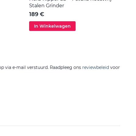
Stalen Grinder
5 €
189 €
In Winkelwagen
In 
op via e-mail verstuurd. Raadpleeg ons
reviewbeleid
voor
Filtere