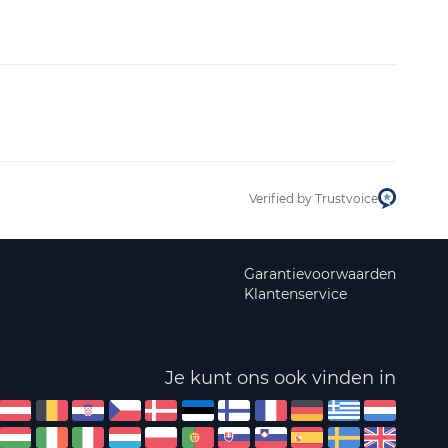
Verified by Trustvoice
Garantievoorwaarden
Klantenservice
Je kunt ons ook vinden in