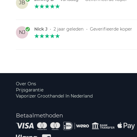
JB
Nick J
•
2 jaar geleden
•
Geverifieerde koper
NJ
Over Ons
Prijsgarantie
Vaporizer Groothandel In Nederland
Betaalmethoden