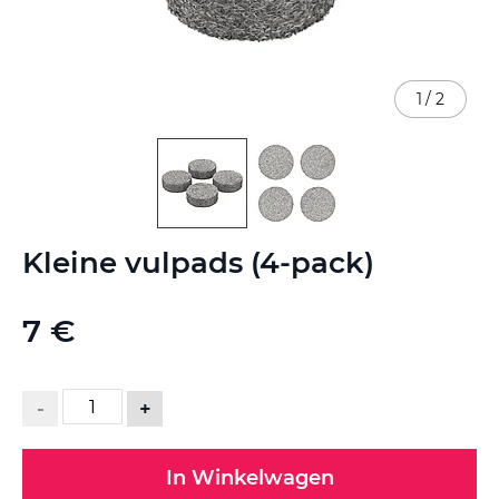
1
/
2
Ga
Kleine vulpads (4-pack)
naar
het
begin
7 €
van
de
afbeeldingen-
gallerij
-
+
In Winkelwagen