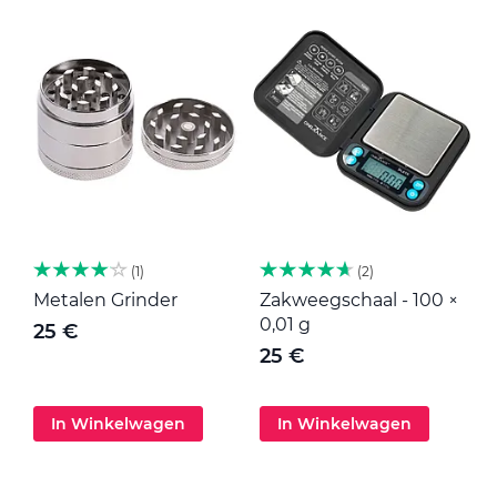
1
2
Metalen Grinder
Zakweegschaal - 100 ×
M
0,01 g
25 €
25 €
In Winkelwagen
In Winkelwagen