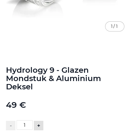
1
/
1
Ga
Hydrology 9 - Glazen
naar
het
Mondstuk & Aluminium
begin
Deksel
van
de
afbeeldingen-
49 €
gallerij
-
+