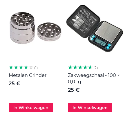
1
2
Metalen Grinder
Zakweegschaal - 100 ×
M
0,01 g
25 €
25 €
In Winkelwagen
In Winkelwagen