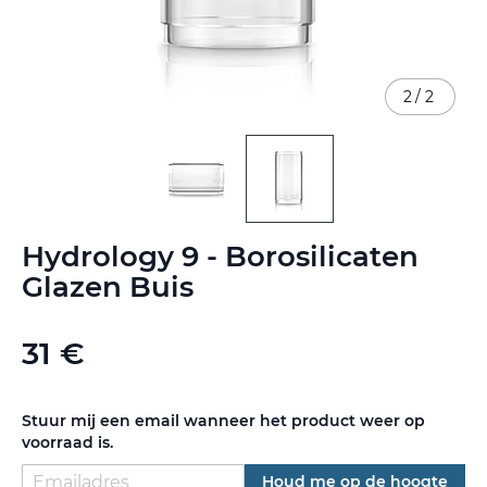
2
/
2
Ga
Hydrology 9 - Borosilicaten
naar
het
Glazen Buis
begin
van
de
31 €
afbeeldingen-
gallerij
Stuur mij een email wanneer het product weer op
voorraad is.
Houd me op de hoogte