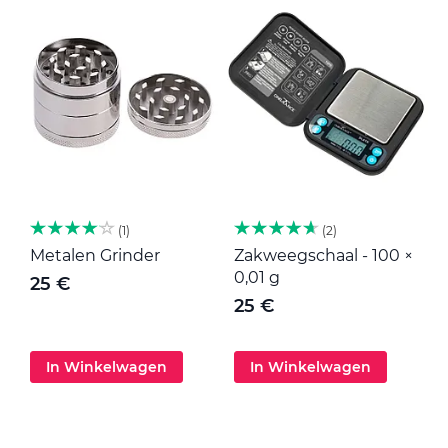
1
2
Metalen Grinder
Zakweegschaal - 100 ×
M
0,01 g
25 €
25 €
In Winkelwagen
In Winkelwagen