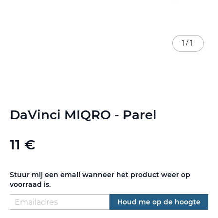
1
/
1
Ga
DaVinci MIQRO - Parel
naar
het
begin
11 €
van
de
afbeeldingen-
gallerij
Stuur mij een email wanneer het product weer op
voorraad is.
Houd me op de hoogte