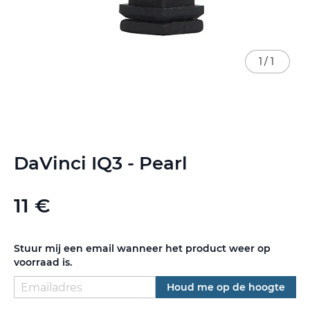
1
/
1
Ga
DaVinci IQ3 - Pearl
naar
het
begin
11 €
van
de
afbeeldingen-
gallerij
Stuur mij een email wanneer het product weer op
voorraad is.
Houd me op de hoogte