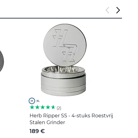
2
Herb Ripper SS - 4-stuks Roestvrij
Roers
Stalen Grinder
5 €
189 €