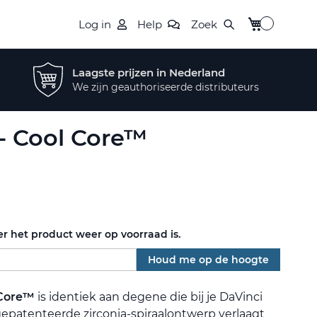
Winkelwagen
Log in
Help
Zoek
Laagste prijzen in Nederland
We zijn geauthoriseerde distributeurs
 - Cool Core™
r het product weer op voorraad is.
Houd me op de hoogte
 Core™
is identiek aan degene die bij je DaVinci
gepatenteerde zirconia-spiraalontwerp verlaagt