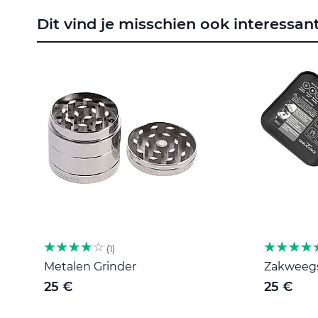
naar
Dit vind je misschien ook interessan
het
begin
van
de
afbeeldingen-
gallerij
1
Metalen Grinder
Zakweegsc
25 €
25 €