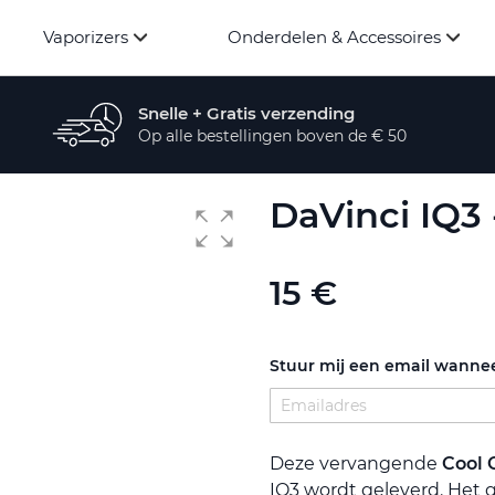
Vaporizers
Onderdelen & Accessoires
Snelle + Gratis verzending
Op alle bestellingen boven de € 50
DaVinci IQ3
15 €
Stuur mij een email wannee
Deze vervangende
Cool
IQ3 wordt geleverd. Het 