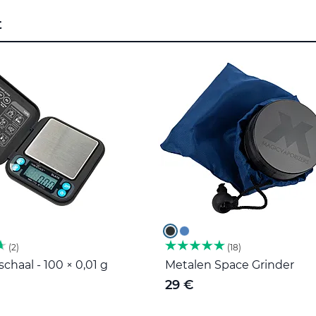
t
2
18
haal - 100 × 0,01 g
Metalen Space Grinder
29 €