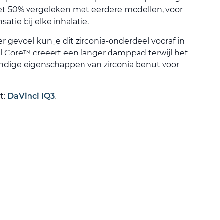
 50% vergeleken met eerdere modellen, voor
atie bij elke inhalatie.
r gevoel kun je dit zirconia-onderdeel vooraf in
ol Core™ creëert een langer damppad terwijl het
endige eigenschappen van zirconia benut voor
t:
DaVinci IQ3
.