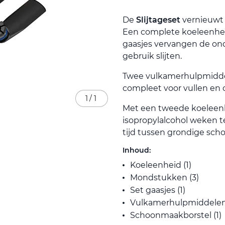
De
Slijtageset
vernieuwt 
Een complete koeleenhei
gaasjes vervangen de on
gebruik slijten.
Twee vulkamerhulpmidde
compleet voor vullen en
1
/
1
Met een tweede koeleenh
isopropylalcohol weken ter
tijd tussen grondige sch
Inhoud:
Koeleenheid (1)
Mondstukken (3)
Set gaasjes (1)
Vulkamerhulpmiddelen 
Schoonmaakborstel (1)