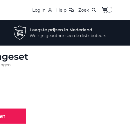
Winkelwagen
Log in
Help
Zoek
Laagste prijzen in Nederland
We zijn geauthoriseerde distributeurs
tageset
lingen
en