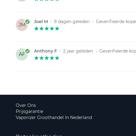
Joel M
•
9 dagen geleden
•
Geverifieerde kope
JM
Anthony F
•
2 jaar geleden
•
Geverifieerde ko
AF
Over Ons
Prijsgarantie
Vaporizer Groothandel In Nederland