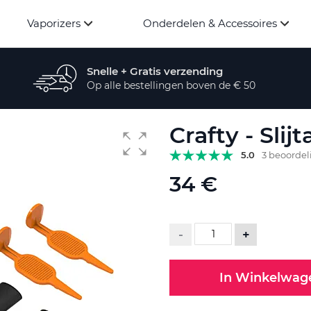
Vaporizers
Onderdelen & Accessoires
Snelle + Gratis verzending
Op alle bestellingen boven de € 50
Crafty - Slij
5.0
3 beoorde
34 €
-
+
In Winkelwag