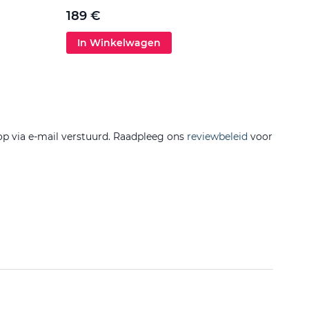
5 €
189 €
In Winkelwagen
In 
op via e-mail verstuurd. Raadpleeg ons
reviewbeleid
voor
Filtere