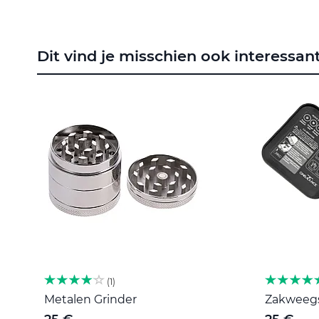
naar
het
begin
van
Dit vind je misschien ook interessan
de
afbeeldingen-
gallerij
1
Metalen Grinder
Zakweegsc