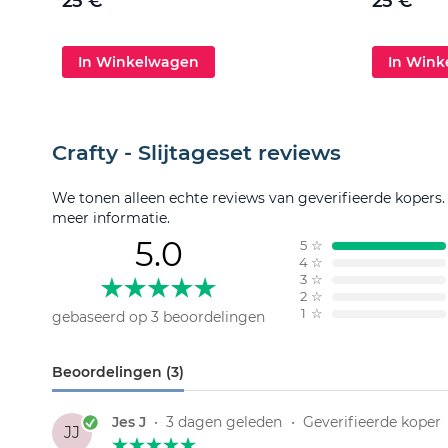
25 €
25 €
In Winkelwagen
In Win
Crafty - Slijtageset reviews
We tonen alleen echte reviews van geverifieerde kopers
meer informatie.
5.0
5
☆
4
☆
3
☆
2
☆
1
☆
gebaseerd op 3 beoordelingen
Beoordelingen (3)
Jes J
•
3 dagen geleden
•
Geverifieerde koper
JJ