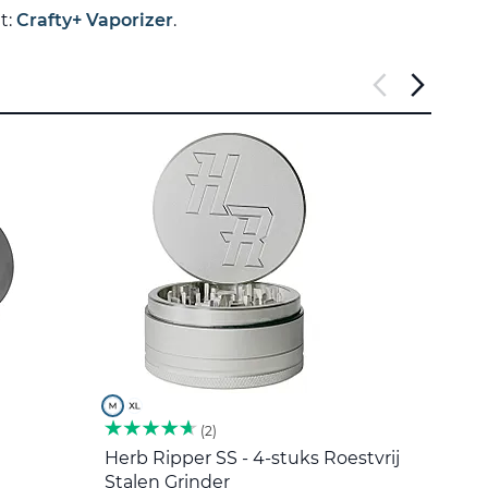
t:
Crafty+ Vaporizer
.
2
Herb Ripper SS - 4-stuks Roestvrij
Roers
Stalen Grinder