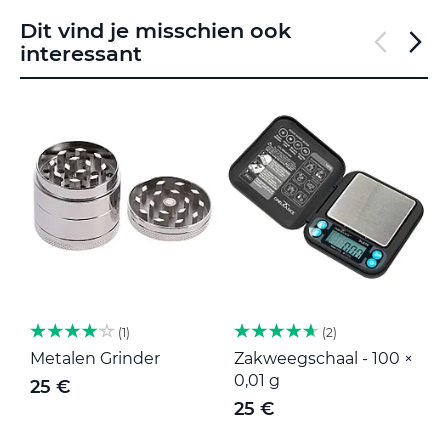
Dit vind je misschien ook
interessant
1
2
Metalen Grinder
Zakweegschaal - 100 ×
M
0,01 g
25 €
25 €