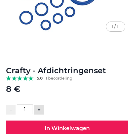
1
/
1
Ga
Crafty - Afdichtringenset
naar
het
5.0
1 beoordeling
begin
8 €
van
de
afbeeldingen-
gallerij
-
+
In Winkelwagen