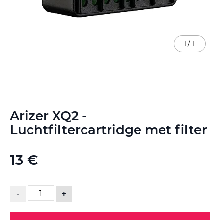
1
/
1
Ga
Arizer XQ2 -
naar
het
Luchtfiltercartridge met filter
begin
van
de
13 €
afbeeldingen-
gallerij
-
+