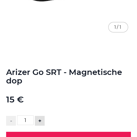
1
/
1
Ga
Arizer Go SRT - Magnetische
naar
het
dop
begin
van
de
15 €
afbeeldingen-
gallerij
-
+