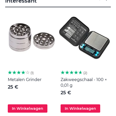
interessant
1
2
Metalen Grinder
Zakweegschaal - 100 ×
M
0,01 g
25 €
25 €
In Winkelwagen
In Winkelwagen