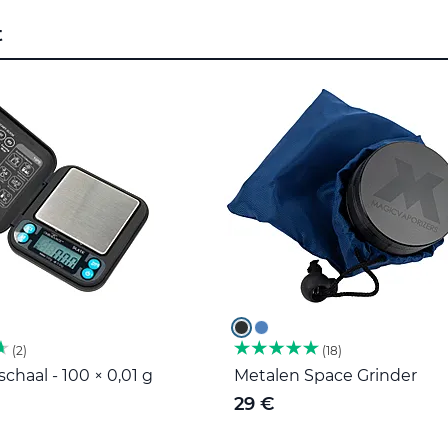
t
2
18
haal - 100 × 0,01 g
Metalen Space Grinder
29 €