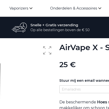
Vaporizers
Onderdelen & Accessoires
Snelle + Gratis verzending
Op alle bestellingen boven de € 50
AirVape X - 
25 €
Stuur mij een email wannee
De beschermende
Hoes
makkelijker om schoon t