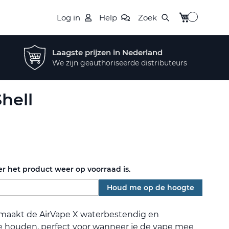
Winkelwagen
Log in
Help
Zoek
Laagste prijzen in Nederland
We zijn geauthoriseerde distributeurs
Shell
r het product weer op voorraad is.
Houd me op de hoogte
maakt de AirVape X waterbestendig en
e houden, perfect voor wanneer je de vape mee