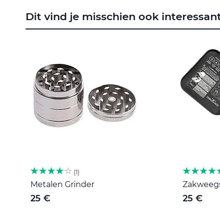
naar
Dit vind je misschien ook interessan
het
begin
van
de
afbeeldingen-
gallerij
1
Metalen Grinder
Zakweegsc
25 €
25 €