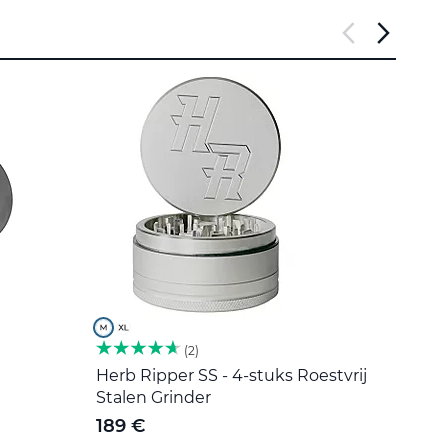
2
Herb Ripper SS - 4-stuks Roestvrij
Roers
Stalen Grinder
5 €
189 €