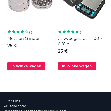
1
2
Metalen Grinder
Zakweegschaal - 100 ×
M
0,01 g
25 €
25 €
In Winkelwagen
In Winkelwagen
Over Ons
Prijsgarantie