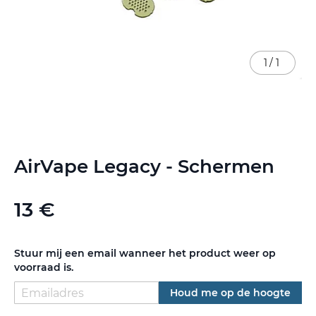
1
/
1
Ga
AirVape Legacy - Schermen
naar
het
begin
13 €
van
de
afbeeldingen-
gallerij
Stuur mij een email wanneer het product weer op
voorraad is.
Houd me op de hoogte