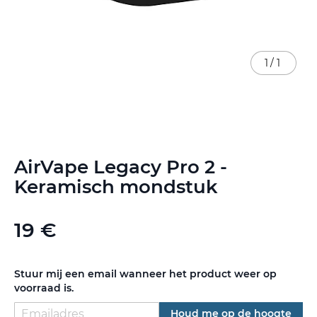
1
/
1
Ga
AirVape Legacy Pro 2 -
naar
het
Keramisch mondstuk
begin
van
de
19 €
afbeeldingen-
gallerij
Stuur mij een email wanneer het product weer op
voorraad is.
Houd me op de hoogte