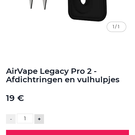
1
/
1
Ga
AirVape Legacy Pro 2 -
naar
het
Afdichtringen en vulhulpjes
begin
van
de
19 €
afbeeldingen-
gallerij
-
+