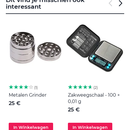
interessant
1
2
Metalen Grinder
Zakweegschaal - 100 ×
M
0,01 g
25 €
25 €
In Winkelwagen
In Winkelwagen