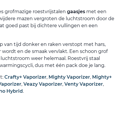
s grofmazige roestvrijstalen
gaasjes
met een
wijdere mazen vergroten de luchtstroom door de
t goed past bij dichtere vullingen en een
p van tijd donker en raken verstopt met hars,
r wordt en de smaak vervlakt. Een schoon grof
luchtstroom weer helemaal. Roestvrij staal
armingscycli, dus met één pack doe je lang.
t:
Crafty+ Vaporizer
,
Mighty Vaporizer
,
Mighty+
Vaporizer
,
Veazy Vaporizer
,
Venty Vaporizer
,
no Hybrid
.