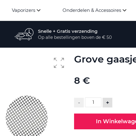
Vaporizers
Onderdelen & Accessoires
Snelle + Gratis verzending
Op alle bestellingen boven de € 50
Grove gaasje
8 €
-
+
In Winkelwag