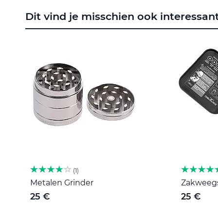
naar
Dit vind je misschien ook interessan
het
begin
van
de
afbeeldingen-
gallerij
1
Metalen Grinder
Zakweegsc
25 €
25 €